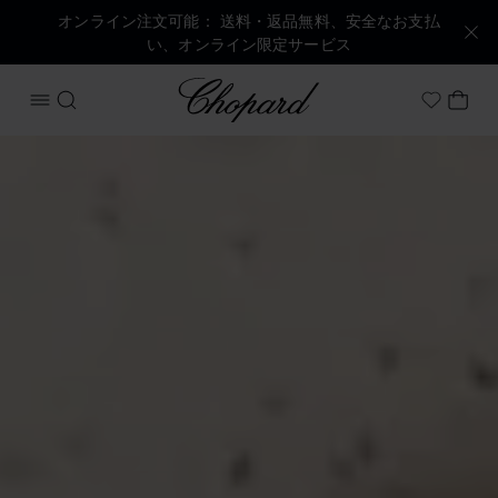
オンライン注文可能： 送料・返品無料、安全なお支払
い、オンライン限定サービス
Chopard
メニューを開く
検索する
マイ
My Wish