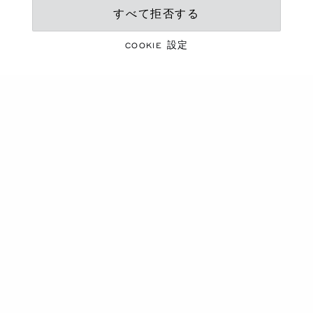
すべて拒否する
鮮やかなシーズン
夏のエッセンシャルアイ
COOKIE 設定
テム
コレクションを見る
商品カルーセル
新作