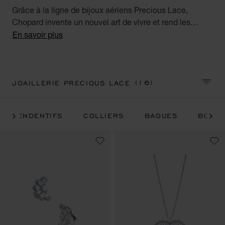
Grâce à la ligne de bijoux aériens Precious Lace,
Chopard invente un nouvel art de vivre et rend les
précieux diamants portables tous les jours et en toutes
En savoir plus
occasions. Des trésors joailliers à mi-chemin entre la
joaillerie fine et la haute joaillerie. Répondant aux
aspirations des femmes d'aujourd'hui, Chopard
démontre sa capacité à marier brillamment l'élégance
(16)
JOAILLERIE PRECIOUS LACE
TRIER
et la décontraction.
PENDENTIFS
COLLIERS
BAGUES
BOUCL