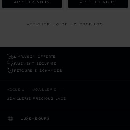
APPELEZ-NOUS
APPELEZ-NOUS
AFFICHER
16
DE 16 PRODUITS
LIVRAISON OFFERTE
PAIEMENT SÉCURISÉ
RETOURS & ÉCHANGES
ACCUEIL
JOAILLERIE
JOAILLERIE PRECIOUS LACE
LUXEMBOURG
LOCALISATION (CHANGER DE PAYS)
CHANGER DE PAYS