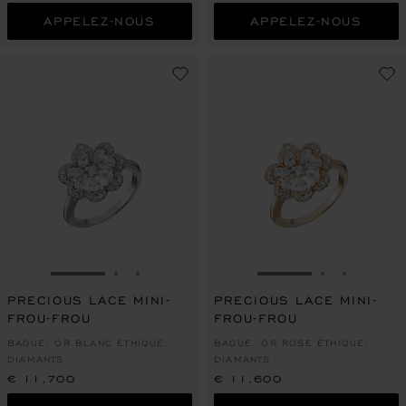
APPELEZ-NOUS
APPELEZ-NOUS
ALLER À LA DIAPOSITIVE 1
ALLER À LA DIAPOSITIVE 2
ALLER À LA DIAPOSITIVE 3
ALLER À LA DIAPO
ALLER À L
ALLER À
PRECIOUS LACE MINI-
PRECIOUS LACE MINI-
FROU-FROU
FROU-FROU
BAGUE, OR BLANC ÉTHIQUE,
BAGUE, OR ROSE ÉTHIQUE,
DIAMANTS
DIAMANTS
€ 11,700
€ 11,600