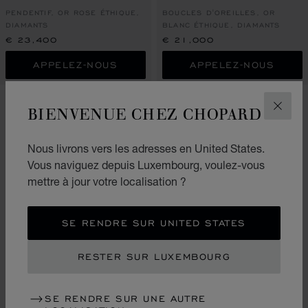
PENDENTIF, OR ROSE ÉTHIQUE,
BOUCLES D'OREILLES, OR
DIAMANTS
BLANC ÉTHIQUE, DIAMANTS
€ 23,400
€ 21,000
APPELEZ-NOUS
APPELEZ-NOUS
BIENVENUE CHEZ CHOPARD
FERM
Nous livrons vers les adresses en United States.
Vous naviguez depuis Luxembourg, voulez-vous
mettre à jour votre localisation ?
SE RENDRE SUR UNITED STATES
RESTER SUR LUXEMBOURG
ALLER À LA DIAPOSITIVE 1
ALLER À LA DIAPOSITIVE 2
ALLER À LA DIAPOSITIVE 3
ALLER À LA DIAPO
ALLER À L
ALLER À
PRECIOUS LACE MINI-
FROU-FROU
PRECIOUS LACE NUAGE
SE RENDRE SUR UNE AUTRE