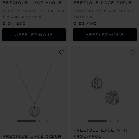
PRECIOUS LACE VAGUE
PRECIOUS LACE CŒUR
BOUCLES D'OREILLES, OR ROSE
PENDENTIF, OR BLANC ÉTHIQUE,
ÉTHIQUE, DIAMANTS
DIAMANTS
€ 31,200
€ 23,400
APPELEZ-NOUS
APPELEZ-NOUS
ALLER À LA DIAPOSITIVE 1
ALLER À LA DIAPOSITIVE 2
ALLER À LA DIAPOSITIVE 3
ALLER À LA DIAPO
ALLER À L
ALLER À
PRECIOUS LACE MINI-
PRECIOUS LACE CŒUR
FROU-FROU