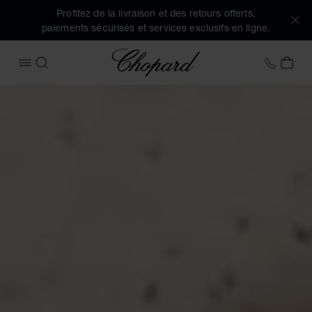
Profitez de la livraison et des retours offerts,
paiements sécurisés et services exclusifs en ligne.
Chopard
+41 2
MON
OUVRIR LE MENU
RECHERCHER