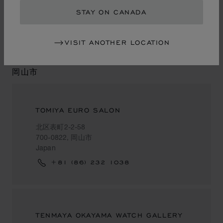
Japan
STAY ON CANADA
+81 (6) 6994 1313
VISIT ANOTHER LOCATION
岡山市
TOMIYA EURO SALON
北区表町2-2-58
700-0822, 岡山市
Japan
+81 (86) 232 1038
TENMAYA OKAYAMA WATCH GALLERY