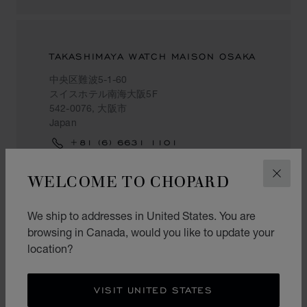
TAKASHIMAYA WATCH MAISON OSAKA
中央区難波5-1-60
スイスホテル南海大阪5F
542-0076, 大阪市
Japan
+81 (6) 6631 1101
WELCOME TO CHOPARD
CLOS
守口市
We ship to addresses in United States. You are
browsing in Canada, would you like to update your
location?
KEIHAN MORIGUCHI
河原町8-3
VISIT UNITED STATES
570-8558, 守口市