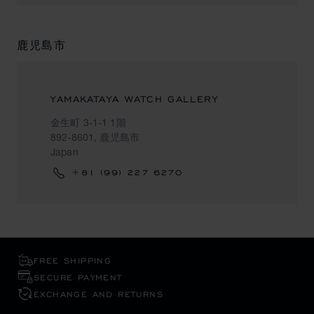
鹿児島市
YAMAKATAYA WATCH GALLERY
金生町 3-1-1 1階
892-8601, 鹿児島市
Japan
+81 (99) 227 6270
FREE SHIPPING
SECURE PAYMENT
EXCHANGE AND RETURNS