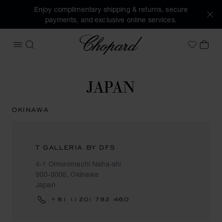
Enjoy complimentary shipping & returns, secure
payments, and exclusive online services.
Chopard
OPEN MENU
SEARCH
MY 
My Wish
JAPAN
OKINAWA
T GALLERIA BY DFS
4-1 Omoromachi Naha-shi
900-0006, Okinawa
Japan
+81 (120) 782 460