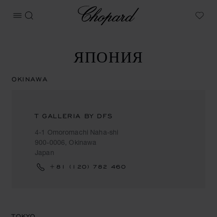
Chopard
ОТКРЫТЬ МЕНЮ
ПОИСК
My W
ЯПОНИЯ
OKINAWA
T GALLERIA BY DFS
4-1 Omoromachi Naha-shi
900-0006, Okinawa
Japan
+81 (120) 782 460
TOKYO