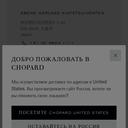
ABENO HARUKAS KINTETSU-HONTEN
阿倍野区阿倍野筋1-1-43
545-8545, 大阪市
Japan
+81 (6) 6624 1111
ДОБРО ПОЖАЛОВАТЬ В
ЗАКР
CHOPARD
守口市
Мы осуществляем доставку по адресам в United
States. Вы просматриваете сайт Россия, хотите ли
KEIHAN MORIGUCHI
вы обновить свою локацию?
河原町8-3
570-8558, 守口市
ПОСЕТИТЕ CHOPARD UNITED STATES
Japan
+81 (6) 6994 1313
ОСТАВАЙТЕСЬ НА РОССИЯ