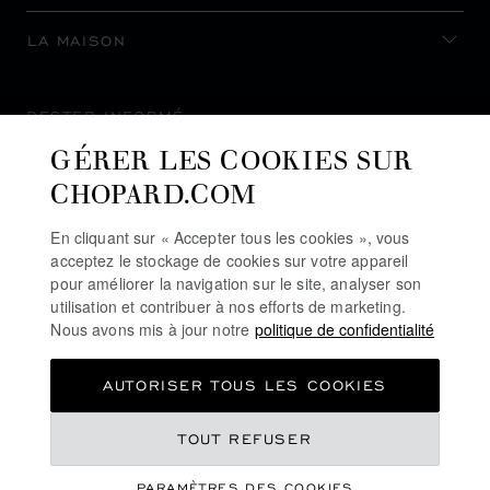
LA MAISON
RESTER INFORMÉ
GÉRER LES COOKIES SUR
CHOPARD.COM
En cliquant sur « Accepter tous les cookies », vous
S’INSCRIRE À LA NEWSLETTER
acceptez le stockage de cookies sur votre appareil
pour améliorer la navigation sur le site, analyser son
utilisation et contribuer à nos efforts de marketing.
Nous avons mis à jour notre
politique de confidentialité
POLITIQUE DE CONFIDENTIALITÉ
AUTORISER TOUS LES COOKIES
POLITIQUE DES COOKIES
CONDITIONS D'UTILISATION DU SITE
TOUT REFUSER
CGV
PARAMÈTRES DES COOKIES
LIGNE D'ALERTE