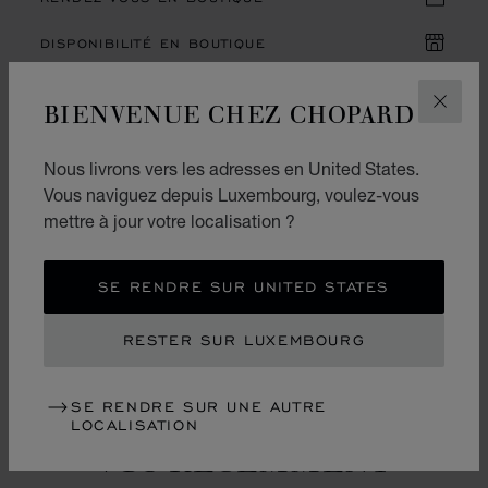
DISPONIBILITÉ EN BOUTIQUE
BIENVENUE CHEZ CHOPARD
FERM
DESCRIPTION ET DÉTAILS
Nous livrons vers les adresses en United States.
Vous naviguez depuis Luxembourg, voulez-vous
SERVICES EN LIGNE
mettre à jour votre localisation ?
VOUS POURRIEZ
SE RENDRE SUR UNITED STATES
ÉGALEMENT AIMER
RESTER SUR LUXEMBOURG
SE RENDRE SUR UNE AUTRE
LOCALISATION
VUS RÉCEMMENT