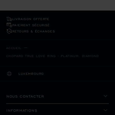
LIVRAISON OFFERTE
PAIEMENT SÉCURISÉ
RETOURS & ÉCHANGES
ACCUEIL
CHOPARD TRUE LOVE RING - PLATINUM, DIAMOND
LUXEMBOURG
LOCALISATION (CHANGER DE PAYS)
CHANGER DE PAYS
NOUS CONTACTER
INFORMATIONS