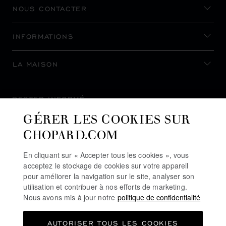
NOUS CONTACTER
INFORMATIONS
LA MAISON
RESTER INFORMÉ
GÉRER LES COOKIES SUR
CHOPARD.COM
En cliquant sur « Accepter tous les cookies », vous
S’INSCRIRE À LA NEWSLETTER
acceptez le stockage de cookies sur votre appareil
pour améliorer la navigation sur le site, analyser son
utilisation et contribuer à nos efforts de marketing.
Nous avons mis à jour notre
politique de confidentialité
POLITIQUE DE CONFIDENTIALITÉ
AUTORISER TOUS LES COOKIES
POLITIQUE DES COOKIES