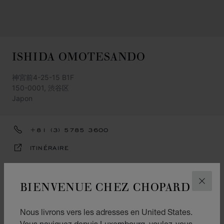
ISHIDA OMOTESANDO
神宮前4-25-15 B1F
150-0001, 渋谷区
Japon
+81 (3) 5785 3600
ITINÉRAIRE
HORAIRES D’OUVERTURE
BIENVENUE CHEZ CHOPARD
FERM
11:00-19:00
Nous livrons vers les adresses en United States.
CATÉGORIES
Vous naviguez depuis Luxembourg, voulez-vous