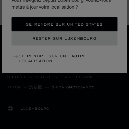
Montres
mettre à jour votre localisation ?
L.U.C.
SE RENDRE SUR UNITED STATES
LIVRAISON OFFERTE
RESTER SUR LUXEMBOURG
PAIEMENT SÉCURISÉ
RETOURS & ÉCHANGES
SE RENDRE SUR UNE AUTRE
LOCALISATION
ACCUEIL
LOCALISER UNE BOUTIQUE
TOUTES LES BOUTIQUES
ASIE-OCÉANIE
渋谷区
JAPON
ISHIDA OMOTESANDO
LUXEMBOURG
LOCALISATION (CHANGER DE PAYS)
CHANGER DE PAYS