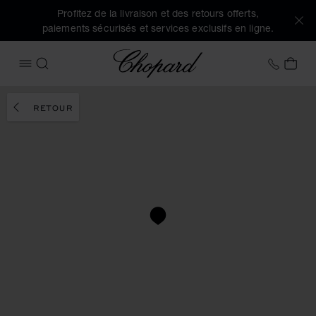
Profitez de la livraison et des retours offerts,
paiements sécurisés et services exclusifs en ligne.
Chopard
+41 2
MON
OUVRIR LE MENU
RECHERCHER
RETOUR