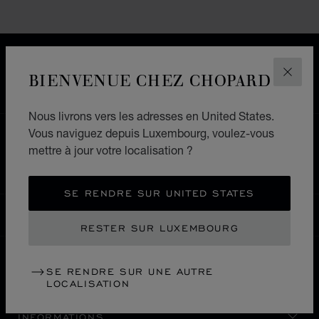
LIVRAISON OFFERTE
BIENVENUE CHEZ CHOPARD
PAIEMENT SÉCURISÉ
FERM
RETOURS & ÉCHANGES
Nous livrons vers les adresses en United States.
Vous naviguez depuis Luxembourg, voulez-vous
ACCUEIL
LOCALISER UNE BOUTIQUE
mettre à jour votre localisation ?
TOUTES LES BOUTIQUES
EUROPE
LETTONIE
SE RENDRE SUR UNITED STATES
LUXEMBOURG
LOCALISATION (CHANGER DE PAYS)
CHANGER DE PAYS
RESTER SUR LUXEMBOURG
SE RENDRE SUR UNE AUTRE
NOUS CONTACTER
LOCALISATION
INFORMATIONS