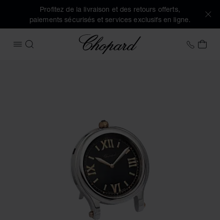
Profitez de la livraison et des retours offerts,
paiements sécurisés et services exclusifs en ligne.
Chopard
+41 2
MON
OUVRIR LE MENU
RECHERCHER
Images du produit Pendulette de table Happy Sport (activez