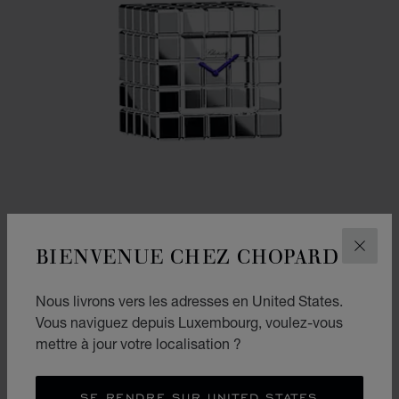
BIENVENUE CHEZ CHOPARD
FERM
Nous livrons vers les adresses en United States.
ALLER À LA DIAPOSITIVE 1
ALLER À LA DIAPOSITIVE
ALLER À LA DIAPOSIT
Vous naviguez depuis Luxembourg, voulez-vous
PENDULETTE ICE CUBE
mettre à jour votre localisation ?
MÉTAL ARGENTÉ
€ 1,590
SE RENDRE SUR UNITED STATES