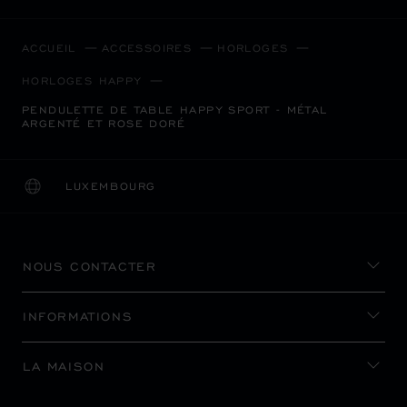
ACCUEIL
ACCESSOIRES
HORLOGES
HORLOGES HAPPY
PENDULETTE DE TABLE HAPPY SPORT - MÉTAL
ARGENTÉ ET ROSE DORÉ
LUXEMBOURG
LOCALISATION (CHANGER DE PAYS)
CHANGER DE PAYS
NOUS CONTACTER
INFORMATIONS
LA MAISON