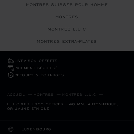
MONTRES SUISSES POUR HOMME
MONTRES
MONTRES L.U.C
MONTRES EXTRA-PLATES
LIVRAISON OFFERTE
PAIEMENT SÉCURISÉ
RETOURS & ÉCHANGES
ACCUEIL
MONTRES
MONTRES L.U.C
L.U.C XPS 1860 OFFICER - 40 MM, AUTOMATIQUE,
OR JAUNE ÉTHIQUE
LUXEMBOURG
LOCALISATION (CHANGER DE PAYS)
CHANGER DE PAYS