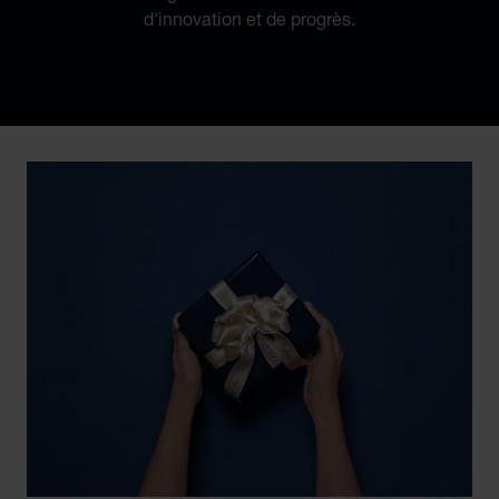
d'innovation et de progrès.
Discover Chopard L.U.C flying tourbillon watch: 50-pie