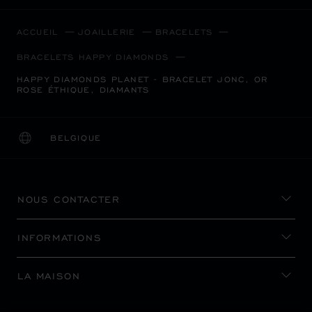
ACCUEIL
JOAILLERIE
BRACELETS
BRACELETS HAPPY DIAMONDS
HAPPY DIAMONDS PLANET - BRACELET JONC, OR
ROSE ÉTHIQUE, DIAMANTS
BELGIQUE
LOCALISATION (CHANGER DE PAYS)
CHANGER DE PAYS
NOUS CONTACTER
INFORMATIONS
LA MAISON