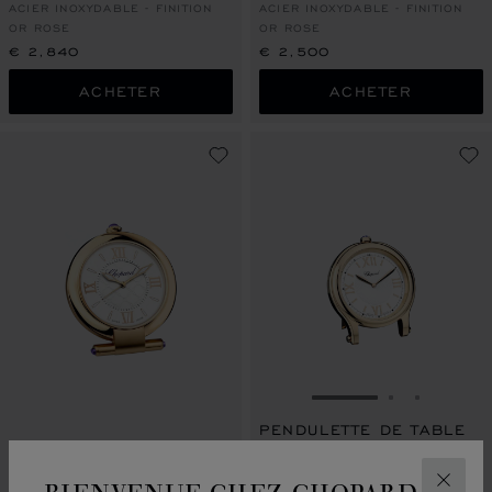
ACIER INOXYDABLE - FINITION
ACIER INOXYDABLE - FINITION
OR ROSE
OR ROSE
€ 2,840
€ 2,500
ACHETER
ACHETER
ALLER À LA DIAPO
ALLER À L
ALLER À
PENDULETTE DE TABLE
RÉVEIL IMPERIALE
HAPPY SPORT
BIENVENUE CHEZ CHOPARD
ACIER INOXYDABLE - FINITION
ACIER INOXYDABLE - FINITION
FERM