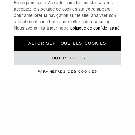
En cliquant sur « Accepter tous les cookies », vous
acceptez le stockage de cookies sur votre appareil
pour améliorer la navigation sur le site, analyser son
utilisation et contribuer à nos efforts de marketing.
ALLER À LA DIAPOSITIVE 1
ALLER À LA DIAPOSITIVE 2
ALLER À LA DIAPOSITIVE 3
ALLER À LA DIAPO
ALLER À L
ALLER À
Nous avons mis à jour notre
politique de confidentialité
PENDULETTE DE TABLE
CLASSIC
PENDULETTE ICE CUBE
AUTORISER TOUS LES COOKIES
MÉTAL ARGENTÉ
MÉTAL ROSE DORÉ
€ 865
€ 1,910
TOUT REFUSER
ACHETER
ACHETER
PARAMÈTRES DES COOKIES