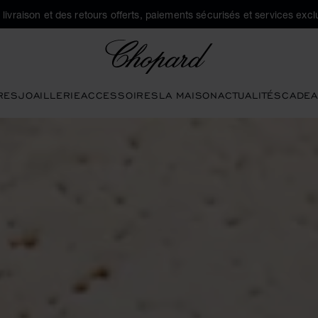
a livraison et des retours offerts, paiements sécurisés et services exclu
Chopard
RES
JOAILLERIE
ACCESSOIRES
LA MAISON
ACTUALITÉS
CADEA