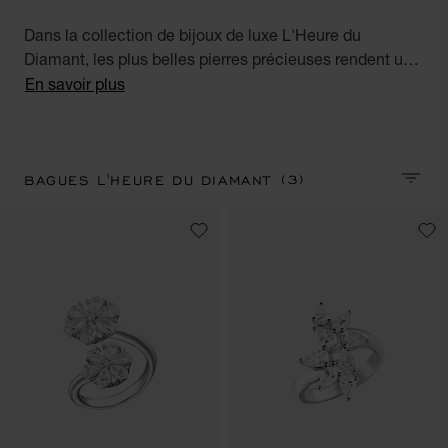
Dans la collection de bijoux de luxe L'Heure du
Diamant, les plus belles pierres précieuses rendent un
vibrant hommage au talent et au savoir-faire des
En savoir plus
artisans de la Maison. Découvrez nos fabuleuses
bagues en diamant pour femme. Precious Hours.
(3)
BAGUES L'HEURE DU DIAMANT
TRIER