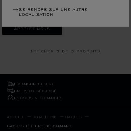
BAGUE, OR BLANC ÉTHIQUE,
SE RENDRE SUR UNE AUTRE
DIAMANTS
LOCALISATION
€ 16,000
APPELEZ-NOUS
AFFICHER
3
DE 3 PRODUITS
LIVRAISON OFFERTE
PAIEMENT SÉCURISÉ
RETOURS & ÉCHANGES
ACCUEIL
JOAILLERIE
BAGUES
BAGUES L'HEURE DU DIAMANT