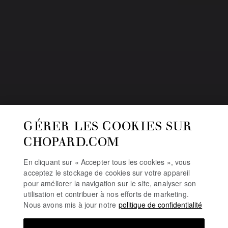
GÉRER LES COOKIES SUR
CHOPARD.COM
En cliquant sur « Accepter tous les cookies », vous
acceptez le stockage de cookies sur votre appareil
pour améliorer la navigation sur le site, analyser son
utilisation et contribuer à nos efforts de marketing.
RALLYE MILLE
Nous avons mis à jour notre
politique de confidentialité
MIGLIA