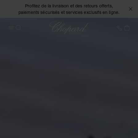
Profitez de la livraison et des retours offerts,
paiements sécurisés et services exclusifs en ligne.
Chopard
+32 2
MON
OUVRIR LE MENU
RECHERCHER