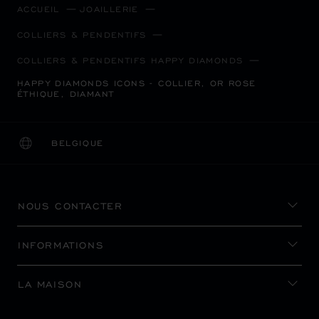
ACCUEIL
JOAILLERIE
COLLIERS & PENDENTIFS
COLLIERS & PENDENTIFS HAPPY DIAMONDS
HAPPY DIAMONDS ICONS - COLLIER, OR ROSE
ÉTHIQUE, DIAMANT
BELGIQUE
LOCALISATION (CHANGER DE PAYS)
CHANGER DE PAYS
NOUS CONTACTER
INFORMATIONS
LA MAISON