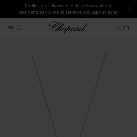
Profitez de la livraison et des retours offerts,
paiements sécurisés et services exclusifs en ligne.
Chopard
+32 2
MON
OUVRIR LE MENU
RECHERCHER
Images du produit Happy Diamonds Icons (activez les bouto