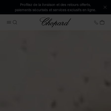
Profitez de la livraison et des retours offerts,
paiements sécurisés et services exclusifs en ligne.
Chopard
+32 2
MON
OUVRIR LE MENU
RECHERCHER