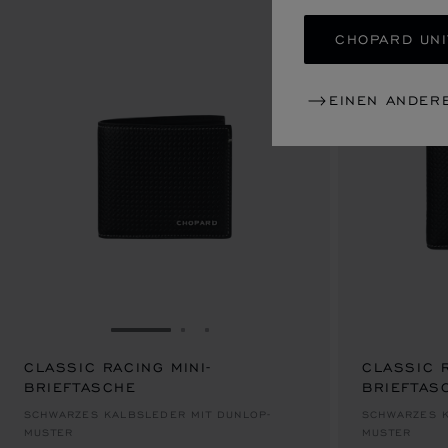
CHOPARD UNI
EINEN ANDER
ZUR FOLIE GEHEN 1
ZUR FOLIE GEHEN 2
ZUR FOLIE GEHEN 3
CLASSIC RACING MINI-
CLASSIC 
BRIEFTASCHE
BRIEFTAS
€ 320
€ 408
SCHWARZES KALBSLEDER MIT DUNLOP-
SCHWARZES K
MUSTER
MUSTER