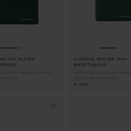
ZUR FOLIE GEHEN 1
ZUR FOLIE GEHEN 2
ZUR FOLIE GEHEN 3
ZUR FOLIE
ZUR
Z
RACING KLEINE
CLASSIC RACING MINI-
DBÖRSE
BRIEFTASCHE
€ 320
ING GREEN, KALBSLEDER MIT
BRITISH RACING GREEN, KALB
ENMUSTER
DUNLOP-REIFENMUSTER
€ 320