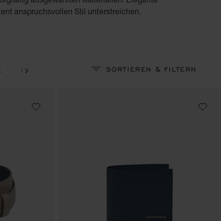
ent anspruchsvollen Stil unterstreichen.
SORTIEREN & FILTERN
E
GEFALTETES KARTENETUI
GELDBÖRSE
G