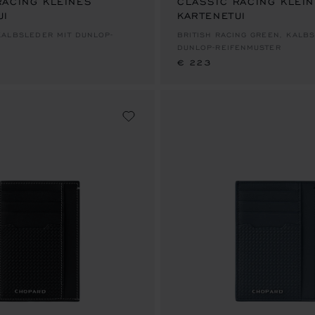
RACING KLEINES
CLASSIC RACING KLEI
UI
KARTENETUI
€ 223
ALBSLEDER MIT DUNLOP-
BRITISH RACING GREEN, KALB
DUNLOP-REIFENMUSTER
€ 223