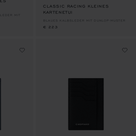
NES
CLASSIC RACING KLEINES
KARTENETUI
€ 223
SLEDER MIT
BLAUES KALBSLEDER MIT DUNLOP-MUSTER
€ 223