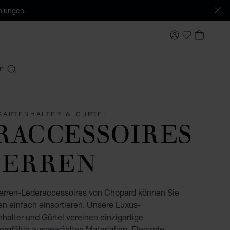
hlungen.
MEIN KONTO
MEIN 
My Wishlis
E
SUCHEN
KARTENHALTER & GÜRTEL
RACCESSOIRES
HERREN
Herren-Lederaccessoires von Chopard können Sie
n einfach einsortieren. Unsere Luxus-
halter und Gürtel vereinen einzigartige
rgfältig ausgewählten Materialien. Elegante