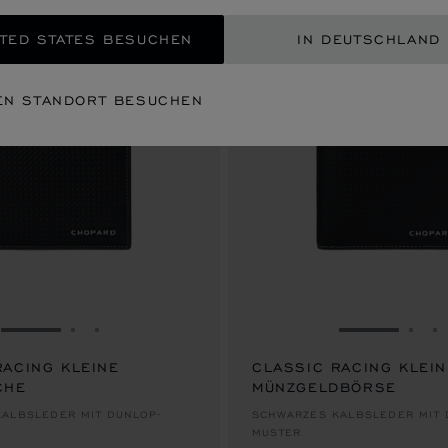
TED STATES BESUCHEN
IN DEUTSCHLAND
EN STANDORT BESUCHEN
ZUR FOLIE GEHEN 1
ZUR FOLIE GEHEN 2
ZUR FOLIE GEHEN 3
ZUR FOLIE
ZUR
Z
RACING KLEINE
CLASSIC RACING KLEIN
CHE
MÜNZGELDBÖRSE
€ 451
ALBSLEDER MIT DUNLOP-
SCHWARZES KALBSLEDER MIT 
MUSTER