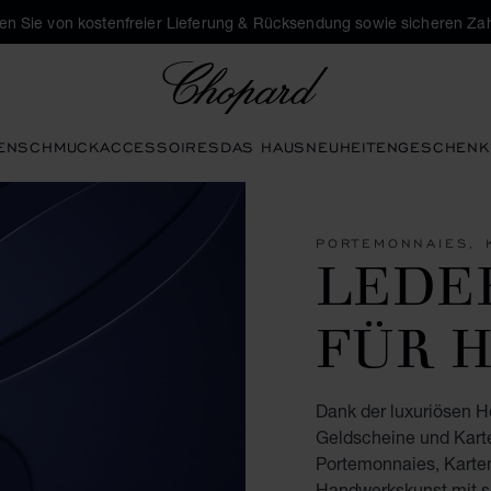
eren Sie von kostenfreier Lieferung & Rücksendung sowie sicheren Za
Chopard
EN
SCHMUCK
ACCESSOIRES
DAS HAUS
NEUHEITEN
GESCHENK
PORTEMONNAIES, 
LEDE
FÜR 
Dank der luxuriösen 
Geldscheine und Karte
Portemonnaies, Karten
Handwerkskunst mit so