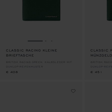
ZUR FOLIE GEHEN 1
ZUR FOLIE GEHEN 2
ZUR FOLIE GEHEN 3
CLASSIC RACING KLEINE
CLASSIC 
BRIEFTASCHE
MÜNZGEL
€ 408
€ 451
BRITISH RACING GREEN, KALBSLEDER MIT
BRITISH RAC
DUNLOP-REIFENMUSTER
DUNLOP-REIF
€ 408
€ 451