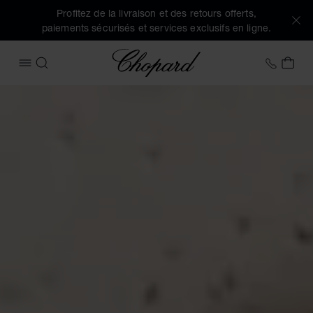
Profitez de la livraison et des retours offerts,
paiements sécurisés et services exclusifs en ligne.
Chopard
+32 2
MON
OUVRIR LE MENU
RECHERCHER