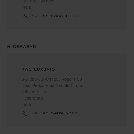
122002, Gurgaon
India
+91 88 8888 1000
HYDERABAD
KWC LUXURIO
8-2-293/82/A/1103, Road n°36
Near Peddamma Temple Circle
Jubliee Hill's
Hyderabad
India
+91 95 0409 5020