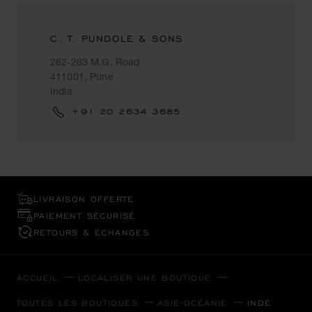
C. T. PUNDOLE & SONS
262-263 M.G. Road
411001, Pune
India
+91 20 2634 3685
LIVRAISON OFFERTE
PAIEMENT SÉCURISÉ
RETOURS & ÉCHANGES
ACCUEIL
LOCALISER UNE BOUTIQUE
TOUTES LES BOUTIQUES
ASIE-OCÉANIE
INDE