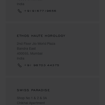
India
+919167719656
ETHOS HAUTE HOROLOGY
2nd Floor Jio World Plaza
Bandra East
400055, Mumbai
India
+91 98703 44375
SWISS PARADISE
Shop No 1 & 2 & 3A
Chikhal Apartment