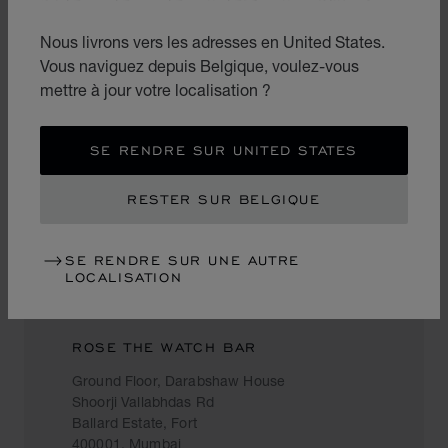
MUMBAI
Nous livrons vers les adresses en United States.
Vous naviguez depuis Belgique, voulez-vous
mettre à jour votre localisation ?
TIME AVENUE
78-A Ground Floor
Noor Mahal Building
SE RENDRE SUR UNITED STATES
Turner Road
400050, Mumbai
RESTER SUR BELGIQUE
India
+91 98 1917 3127
SE RENDRE SUR UNE AUTRE
LOCALISATION
ROSE THE WATCH BAR
Ground Floor, Darabshaw House
Shoorji Vallabhdas Rd
Ballard Estate, Fort
400001, Mumbai