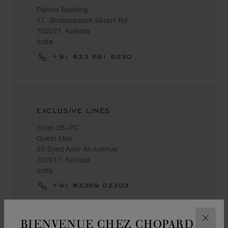
Platina Building
17, Shakespeare Sarani Rd
700071, Kolkata
India
+91 833 691 6220
EXCLUSIVE LINES
Shop 2B+2C
Quest Mall
33 Syed Amir All Avenue
700017, Kolkata
India
+91 83369 02303
BIENVENUE CHEZ CHOPARD
FERM