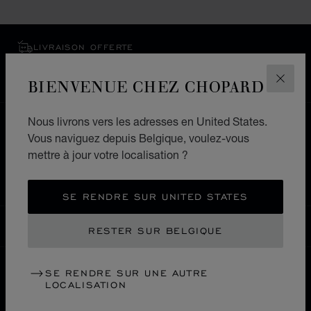
LIVRAISON OFFERTE
PAIEMENT SÉCURISÉ
BIENVENUE CHEZ CHOPARD
RETOURS & ÉCHANGES
FERM
Nous livrons vers les adresses en United States.
ACCUEIL
LOCALISER UNE BOUTIQUE
Vous naviguez depuis Belgique, voulez-vous
TOUTES LES BOUTIQUES
ASIE-OCÉANIE
mettre à jour votre localisation ?
CORÉE DU SUD
BUSAN
SE RENDRE SUR UNITED STATES
BELGIQUE
RESTER SUR BELGIQUE
LOCALISATION (CHANGER DE PAYS)
CHANGER DE PAYS
SE RENDRE SUR UNE AUTRE
LOCALISATION
NOUS CONTACTER