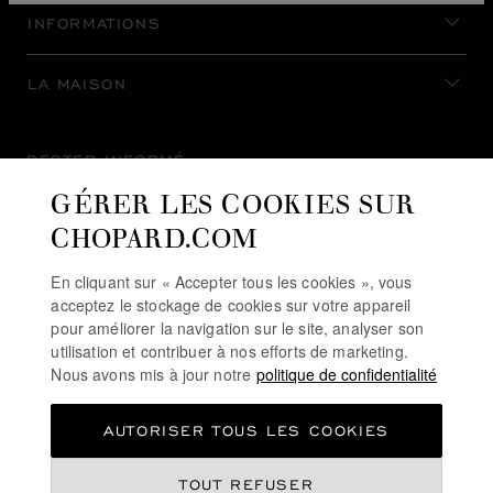
INFORMATIONS
LA MAISON
RESTER INFORMÉ
GÉRER LES COOKIES SUR
CHOPARD.COM
En cliquant sur « Accepter tous les cookies », vous
S’INSCRIRE À LA NEWSLETTER
acceptez le stockage de cookies sur votre appareil
pour améliorer la navigation sur le site, analyser son
utilisation et contribuer à nos efforts de marketing.
Nous avons mis à jour notre
politique de confidentialité
POLITIQUE DE CONFIDENTIALITÉ
AUTORISER TOUS LES COOKIES
POLITIQUE DES COOKIES
CONDITIONS D'UTILISATION DU SITE
TOUT REFUSER