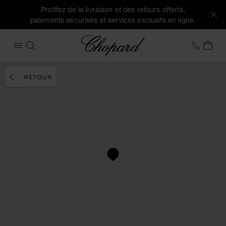
Profitez de la livraison et des retours offerts,
paiements sécurisés et services exclusifs en ligne.
Chopard
+32 2
MON
OUVRIR LE MENU
RECHERCHER
RETOUR