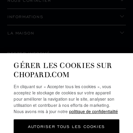
NOUS CONTACTER
INFORMATIONS
LA MAISON
RESTER INFORMÉ
GÉRER LES COOKIES SUR
CHOPARD.COM
En cliquant sur « Accepter tous les cookies », vous
S’INSCRIRE À LA NEWSLETTER
acceptez le stockage de cookies sur votre appareil
pour améliorer la navigation sur le site, analyser son
utilisation et contribuer à nos efforts de marketing.
Nous avons mis à jour notre
politique de confidentialité
POLITIQUE DE CONFIDENTIALITÉ
AUTORISER TOUS LES COOKIES
POLITIQUE DES COOKIES