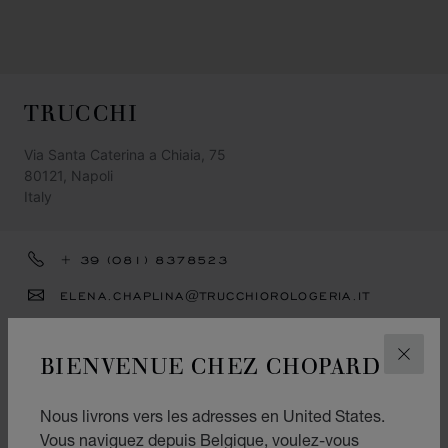
TRUCCHI
Via Santa Caterina a Chiaia, 75
80121, Napoli
Italy
+ 39 (081) 8378523
ELENA.CHAPLINA@TRUCCHIOROLOGERIA.IT
ITINÉRAIRE
BIENVENUE CHEZ CHOPARD
FERM
CATÉGORIES
Montres
Nous livrons vers les adresses en United States.
Vous naviguez depuis Belgique, voulez-vous
Joaillerie