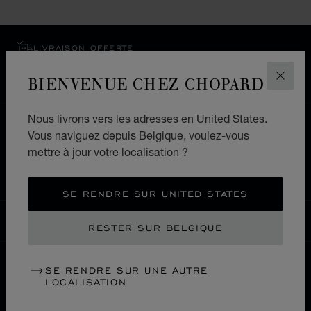
LIVRAISON OFFERTE
PAIEMENT SÉCURISÉ
BIENVENUE CHEZ CHOPARD
FERM
RETOURS & ÉCHANGES
Nous livrons vers les adresses en United States.
ACCUEIL
LOCALISER UNE BOUTIQUE
Vous naviguez depuis Belgique, voulez-vous
mettre à jour votre localisation ?
TOUTES LES BOUTIQUES
EUROPE
SUISSE
NEUCHÂTEL
SE RENDRE SUR UNITED STATES
BELGIQUE
LOCALISATION (CHANGER DE PAYS)
CHANGER DE PAYS
RESTER SUR BELGIQUE
SE RENDRE SUR UNE AUTRE
LOCALISATION
NOUS CONTACTER