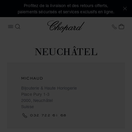
Profitez de la livraison et des retours offerts,
paiements sécurisés et services exclusifs en ligne.
Chopard
+32 2
MON
OUVRIR LE MENU
RECHERCHER
NEUCHÂTEL
MICHAUD
Bijouterie & Haute Horlogerie
Place Pury 1-3
2000, Neuchâtel
Suisse
032 722 61 68