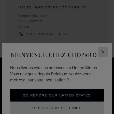
HAUTE HORLOGERIE SCHINDLER
Bahnhofstrasse 5
3920, Zermatt
Suisse
+41 (27) 967 11 18
BIENVENUE CHEZ CHOPARD
FERM
LIVRAISON OFFERTE
Nous livrons vers les adresses en United States.
PAIEMENT SÉCURISÉ
Vous naviguez depuis Belgique, voulez-vous
RETOURS & ÉCHANGES
mettre à jour votre localisation ?
ACCUEIL
LOCALISER UNE BOUTIQUE
SE RENDRE SUR UNITED STATES
TOUTES LES BOUTIQUES
EUROPE
SUISSE
RESTER SUR BELGIQUE
ZERMATT