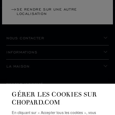
SE RENDRE SUR UNE AUTRE
LOCALISATION
BELGIQUE
LOCALISATION (CHANGER DE PAYS)
CHANGER DE PAYS
NOUS CONTACTER
INFORMATIONS
LA MAISON
RESTER INFORMÉ
GÉRER LES COOKIES SUR
CHOPARD.COM
En cliquant sur « Accepter tous les cookies », vous