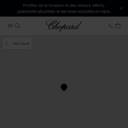
Profitez de la livraison et des retours offerts,
paiements sécurisés et services exclusifs en ligne.
Chopard
+32 2
MON
OUVRIR LE MENU
RECHERCHER
RETOUR