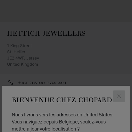
HETTICH JEWELLERS
1 King Street
St. Hellier
JE2 4WF, Jersey
United Kingdom
+44 (1534) 734 491
ITINÉRAIRE
BIENVENUE CHEZ CHOPARD
FERM
CATÉGORIES
Nous livrons vers les adresses en United States.
Montres
Vous naviguez depuis Belgique, voulez-vous
Joaillerie
mettre à jour votre localisation ?