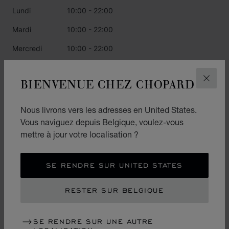
Lundi
10:00 - 22:00
Mardi
10:00 - 22:00
Mercredi
10:00 - 22:00
Jeudi
10:00 - 22:00
BIENVENUE CHEZ CHOPARD
FERM
Vendredi
16:00 - 23:00
Samedi
10:00 - 22:00
Nous livrons vers les adresses en United States.
Vous naviguez depuis Belgique, voulez-vous
Dimanche
10:00 - 22:00
mettre à jour votre localisation ?
CATÉGORIES
SE RENDRE SUR UNITED STATES
Montres
RESTER SUR BELGIQUE
Joaillerie
L.U.C.
SE RENDRE SUR UNE AUTRE