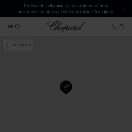
Profitez de la livraison et des retours offerts,
paiements sécurisés et services exclusifs en ligne.
Chopard
+32 2
MON
OUVRIR LE MENU
RECHERCHER
RETOUR