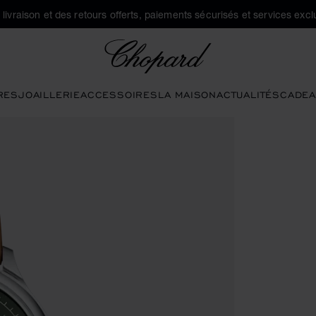
a livraison et des retours offerts, paiements sécurisés et services exclu
Chopard
RES
JOAILLERIE
ACCESSOIRES
LA MAISON
ACTUALITÉS
CADEA
ons pour ouvrir la galerie)