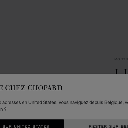
MONT
L.
G
E CHEZ CHOPARD
40 MM
es adresses en United States. Vous naviguez depuis Belgique, 
€ 1
on ?
EXP
 SUR UNITED STATES
RESTER SUR BE