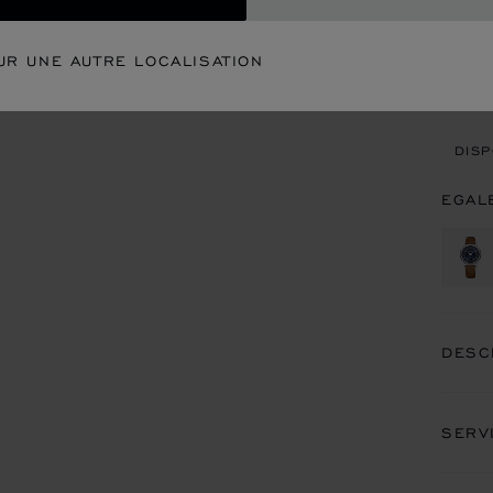
CON
UR UNE AUTRE LOCALISATION
REN
DISP
EGAL
DESC
SERV