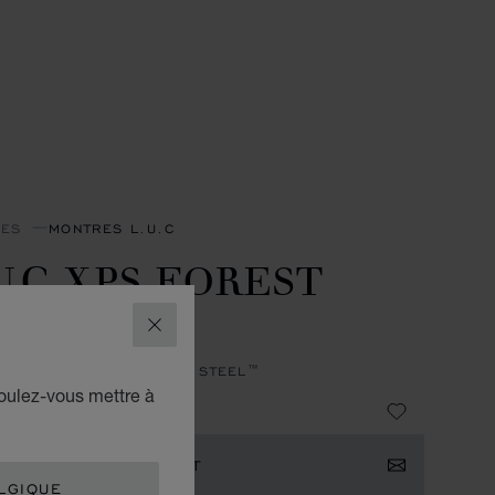
RES
MONTRES L.U.C
U.C XPS FOREST
REEN
FERMER
, AUTOMATIQUE, LUCENT STEEL™
voulez-vous mettre à
2,900
RIMER VOTRE INTÉRÊT
LGIQUE