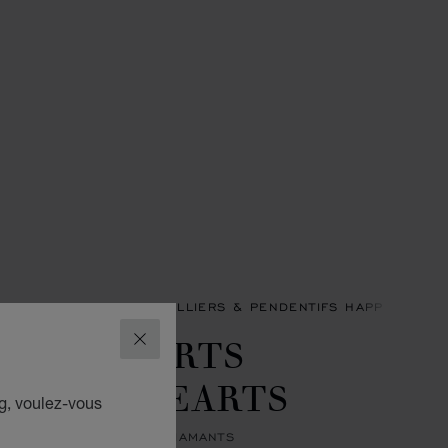
ERS & PENDENTIFS
COLLIERS & PENDENTIFS HAPPY HEART
APPY HEARTS
FERMER
OLDEN HEARTS
g, voulez-vous
IR, OR ROSE ÉTHIQUE, DIAMANTS