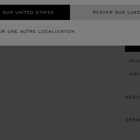
€ 2
 SUR UNITED STATES
RESTER SUR LUX
REC
UR UNE AUTRE LOCALISATION
CON
REN
DISP
DESC
SERV