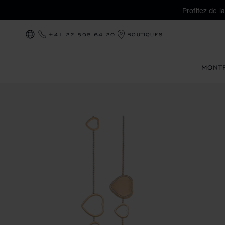
Profitez de l
+41 22 595 64 20
BOUTIQUES
LOCALISATION (CHANGER DE PAYS)
MONT
Images du produit Happy Hearts Golden Hearts (activez les