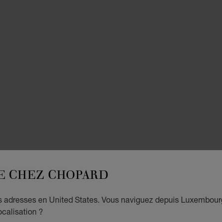
COLLI
H
E CHEZ CHOPARD
G
es adresses en United States. Vous naviguez depuis Luxembour
ocalisation ?
SAUTO