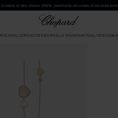
a livraison et des retours offerts, paiements sécurisés et services exclu
Chopard
RES
JOAILLERIE
ACCESSOIRES
LA MAISON
ACTUALITÉS
CADEA
 boutons pour ouvrir la galerie)