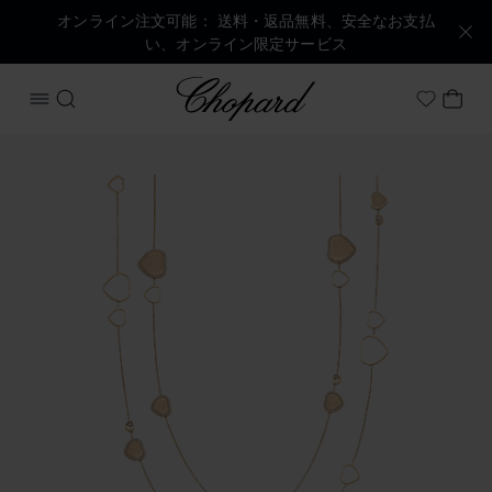
オンライン注文可能： 送料・返品無料、安全なお支払
い、オンライン限定サービス
Chopard
メニューを開く
検索する
マイ
My Wish
商品 ハッピーハート の画像（ボタンを有効にしてギャラリー