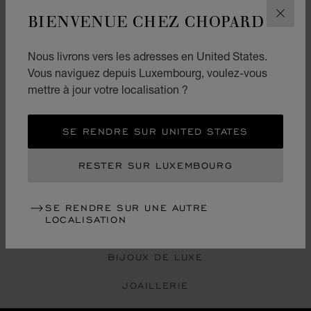
DISPONIBILITÉ EN BOUTIQUE
BIENVENUE CHEZ CHOPARD
FERM
Nous livrons vers les adresses en United States.
DESCRIPTION ET DÉTAILS
Vous naviguez depuis Luxembourg, voulez-vous
mettre à jour votre localisation ?
SERVICES EN LIGNE
SE RENDRE SUR UNITED STATES
EN DÉCOUVRIR PLUS
RESTER SUR LUXEMBOURG
BIJOUX SUISSES
SE RENDRE SUR UNE AUTRE
LOCALISATION
BIJOUX EN OR ROSE POUR FEMME
BIJOUX DE LUXE
JOAILLERIE