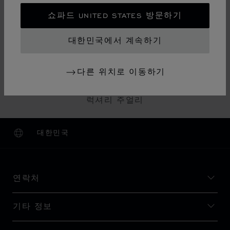
쇼파드 UNITED STATES 방문하기
네크리스 & 펜던트
대한민국에서 계속하기
주얼리
다른 위치로 이동하기
스위스 주얼리
럭셔리 주얼리
대한민국
현지화(국가 변경)
국가 변경
연락처
기타 정보