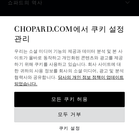
쇼파드의 역사
최신 정보 받기
CHOPARD.COM에서 쿠키 설정
관리
우리는 소셜 미디어 기능의 제공과 데이터 분석 및 본 사
이트가 올바로 동작하고 개인화된 콘텐츠와 광고를 제공
뉴스레터 구독
하기 위해 쿠키를 사용하고 있습니다. 회사 사이트에 대
한 귀하의 사용 정보를 회사의 소셜 미디어, 광고 및 분석
협력사와 공유합니다.
당사의 개인 정보 정책이 업데이트
되었습니다.
개인정보 보호정책
모든 쿠키 허용
쿠키 정책
모두 거부
이용 약관
쿠키 설정
경고 라인
©
2026
CHOPARD - ALL RIGHTS RESERVED