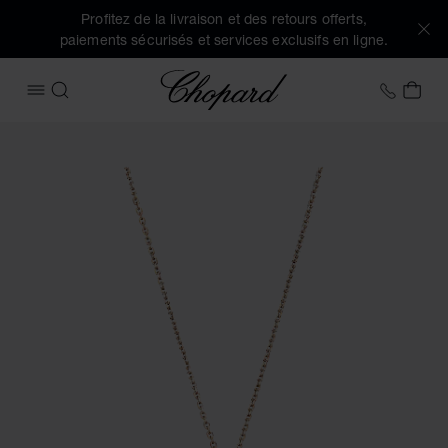
Profitez de la livraison et des retours offerts,
paiements sécurisés et services exclusifs en ligne.
Chopard
+41 2
MON
OUVRIR LE MENU
RECHERCHER
Images du produit Happy Diamonds Icons (activez les bouto