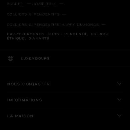
ACCUEIL
JOAILLERIE
COLLIERS & PENDENTIFS
COLLIERS & PENDENTIFS HAPPY DIAMONDS
HAPPY DIAMONDS ICONS - PENDENTIF, OR ROSE
ÉTHIQUE, DIAMANTS
LUXEMBOURG
LOCALISATION (CHANGER DE PAYS)
CHANGER DE PAYS
NOUS CONTACTER
INFORMATIONS
LA MAISON