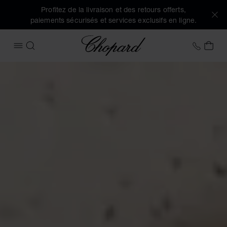
Profitez de la livraison et des retours offerts,
paiements sécurisés et services exclusifs en ligne.
Chopard
+41 2
MON
OUVRIR LE MENU
RECHERCHER