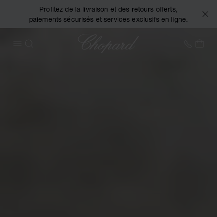
Profitez de la livraison et des retours offerts,
paiements sécurisés et services exclusifs en ligne.
Chopard
+41 2
MON
OUVRIR LE MENU
RECHERCHER