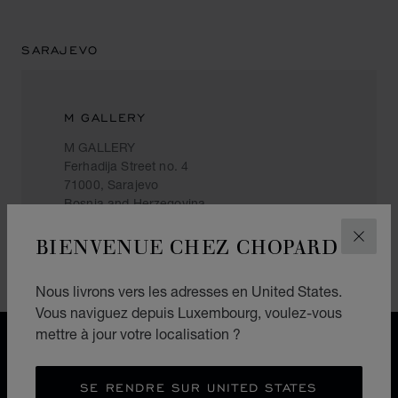
SARAJEVO
M GALLERY
M GALLERY
Ferhadija Street no. 4
71000, Sarajevo
Bosnia and Herzegovina
+387 33 550 580
BIENVENUE CHEZ CHOPARD
FERM
Nous livrons vers les adresses en United States.
Vous naviguez depuis Luxembourg, voulez-vous
mettre à jour votre localisation ?
LIVRAISON OFFERTE
PAIEMENT SÉCURISÉ
RETOURS & ÉCHANGES
SE RENDRE SUR UNITED STATES