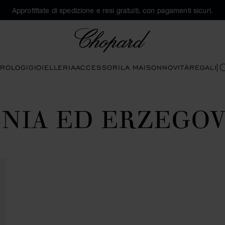
Approfittate di spedizione e resi gratuiti, con pagamenti sicuri.
Chopard
ROLOGI
GIOIELLERIA
ACCESSORI
LA MAISON
NOVITÀ
REGALI
C
NIA ED ERZEGO