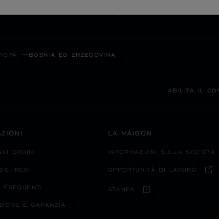
PAGAMENTO SICURO
ROPA
BOSNIA ED ERZEGOVINA
ABILITA IL C
ZIONI
LA MAISON
GLI ORDINI
INFORMAZIONI SULLA SOCIETÀ
DEI RESI
OPPORTUNITÀ DI LAVORO
 FREQUENTI
STAMPA
ZIONE E GARANZIA