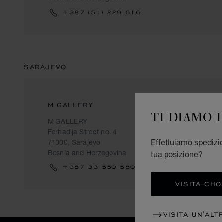
+387 (51) 229 616
SARAJEVO
M GALLERY
TI DIAMO 
M GALLERY
Ferhadija Street no. 4
Effettuiamo spedizio
71000, Sarajevo
Bosnia and Herzegovina
tua posizione?
+387 33 550 580
VISITA CH
VISITA UN'ALT