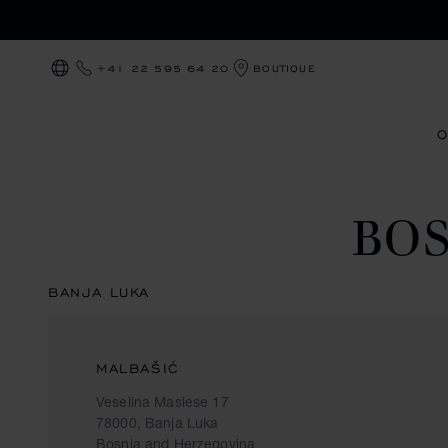
+41 22 595 64 20
BOUTIQUE
LOCALIZZAZIONE (CAMBIA PAESE)
O
BOS
BANJA LUKA
MALBAŠIĆ
Veselina Maslese 17
78000, Banja Luka
Bosnia and Herzegovina