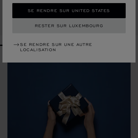
PORTEFEUILLE DIAMOND MOYEN
CUIR DE VEAU GRAINÉ GRÈGE
SE RENDRE SUR UNITED STATES
€ 620
RESTER SUR LUXEMBOURG
ACHETER
SE RENDRE SUR UNE AUTRE
GO TO SLIDE 1
GO TO SLIDE 2
GO TO SLIDE 3
GO TO SLIDE 4
GO TO SLIDE 5
GO TO SLIDE 6
GO TO SLIDE 7
GO TO SLIDE 8
GO TO SLIDE 9
LOCALISATION