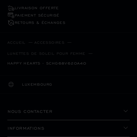
LIVRAISON OFFERTE
PAIEMENT SÉCURISÉ
RETOURS & ÉCHANGES
ACCUEIL
ACCESSOIRES
LUNETTES DE SOLEIL POUR FEMME
HAPPY HEARTS - SCHG68V620A40
LUXEMBOURG
LOCALISATION (CHANGER DE PAYS)
CHANGER DE PAYS
NOUS CONTACTER
INFORMATIONS