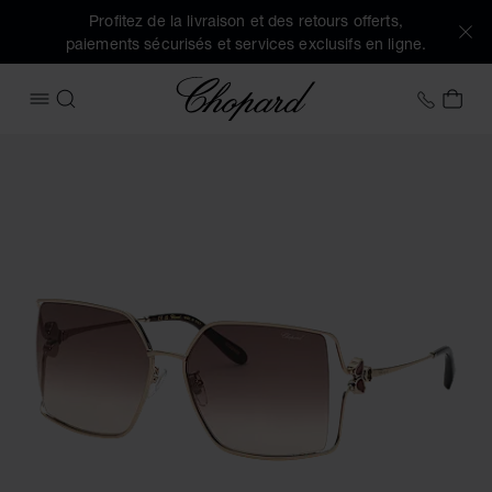
Profitez de la livraison et des retours offerts,
paiements sécurisés et services exclusifs en ligne.
Chopard
+41 2
MON
OUVRIR LE MENU
RECHERCHER
Images du produit Happy Hearts (activez les boutons pour o