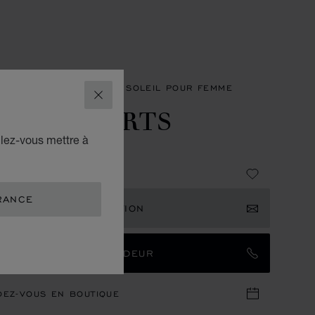
SOIRES
LUNETTES DE SOLEIL POUR FEMME
FERMER
APPY HEARTS
ulez-vous mettre à
68V620A40
30
RANCE
EVOIR UNE NOTIFICATION
TACTER UN AMBASSADEUR
DEZ-VOUS EN BOUTIQUE