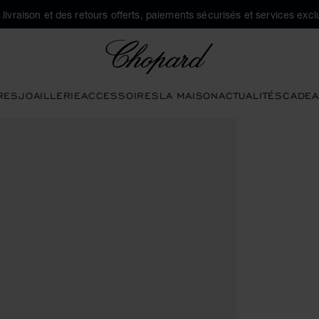
a livraison et des retours offerts, paiements sécurisés et services exclu
Chopard
RES
JOAILLERIE
ACCESSOIRES
LA MAISON
ACTUALITÉS
CADEA
uvrir la galerie)