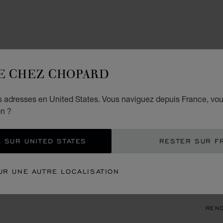
ACCES
E CHEZ CHOPARD
H
es adresses en United States. Vous naviguez depuis France, vo
SCHG
on ?
€ 7
 SUR UNITED STATES
RESTER SUR F
REC
UR UNE AUTRE LOCALISATION
CON
REN