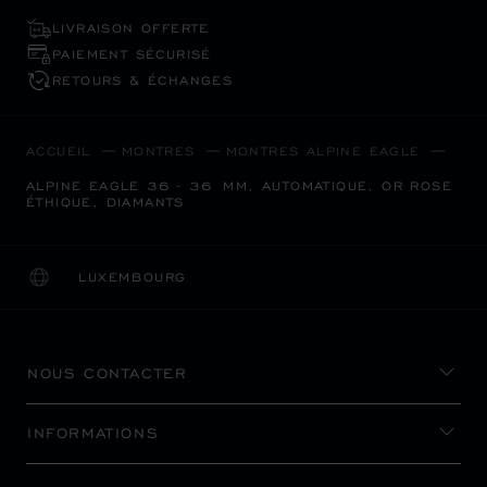
LIVRAISON OFFERTE
PAIEMENT SÉCURISÉ
RETOURS & ÉCHANGES
ACCUEIL
MONTRES
MONTRES ALPINE EAGLE
ALPINE EAGLE 36 - 36 MM, AUTOMATIQUE, OR ROSE
ÉTHIQUE, DIAMANTS
LUXEMBOURG
LOCALISATION (CHANGER DE PAYS)
CHANGER DE PAYS
NOUS CONTACTER
INFORMATIONS