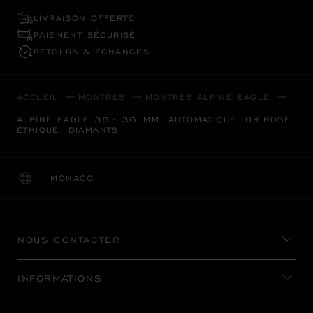
LIVRAISON OFFERTE
PAIEMENT SÉCURISÉ
RETOURS & ÉCHANGES
ACCUEIL
MONTRES
MONTRES ALPINE EAGLE
ALPINE EAGLE 36 - 36 MM, AUTOMATIQUE, OR ROSE
ÉTHIQUE, DIAMANTS
MONACO
LOCALISATION (CHANGER DE PAYS)
CHANGER DE PAYS
NOUS CONTACTER
INFORMATIONS