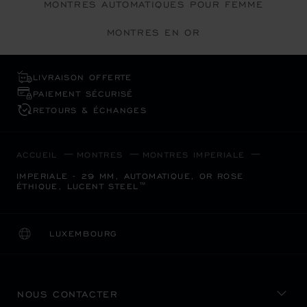
MONTRES AUTOMATIQUES POUR FEMME
MONTRES EN OR
LIVRAISON OFFERTE
PAIEMENT SÉCURISÉ
RETOURS & ÉCHANGES
ACCUEIL
MONTRES
MONTRES IMPERIALE
IMPERIALE - 29 MM, AUTOMATIQUE, OR ROSE
ÉTHIQUE, LUCENT STEEL™
LUXEMBOURG
LOCALISATION (CHANGER DE PAYS)
CHANGER DE PAYS
NOUS CONTACTER