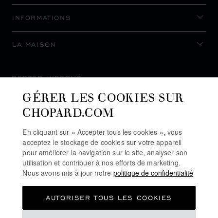
INFORMATIONS
LA MAISON
RESTER INFORMÉ
GÉRER LES COOKIES SUR
CHOPARD.COM
En cliquant sur « Accepter tous les cookies », vous
S’INSCRIRE À LA NEWSLETTER
acceptez le stockage de cookies sur votre appareil
pour améliorer la navigation sur le site, analyser son
utilisation et contribuer à nos efforts de marketing.
Nous avons mis à jour notre
politique de confidentialité
POLITIQUE DE CONFIDENTIALITÉ
AUTORISER TOUS LES COOKIES
POLITIQUE DES COOKIES
CONDITIONS D'UTILISATION DU SITE