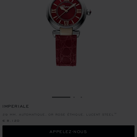
ALLER À LA DIAPOSITIVE 1
ALLER À LA DIAPOSITIVE
ALLER À LA DIAPOSIT
IMPERIALE
29 MM, AUTOMATIQUE, OR ROSE ÉTHIQUE, LUCENT STEEL™
€ 8,120
APPELEZ-NOUS