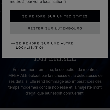
mettre à jour votre localisation ?
SE RENDRE SUR UNITED STATES
RESTER SUR LUXEMBOURG
SE RENDRE SUR UNE AUTRE
LOCALISATION
COLLECTION
IMPERIALE
Éminemment féminine, la collection de montres
IMPERIALE éblouit par la richesse et la délicatesse de
ses détails. Elle rend hommage aux impératrices des
temps modernes dont la noblesse et la majesté n'ont
d'égal que leur esprit conquérant.