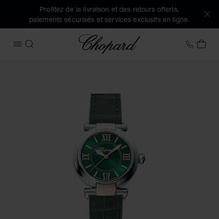
Profitez de la livraison et des retours offerts,
paiements sécurisés et services exclusifs en ligne.
Chopard
+41 2
MON
OUVRIR LE MENU
RECHERCHER
Images du produit IMPERIALE (activez les boutons pour ouvr