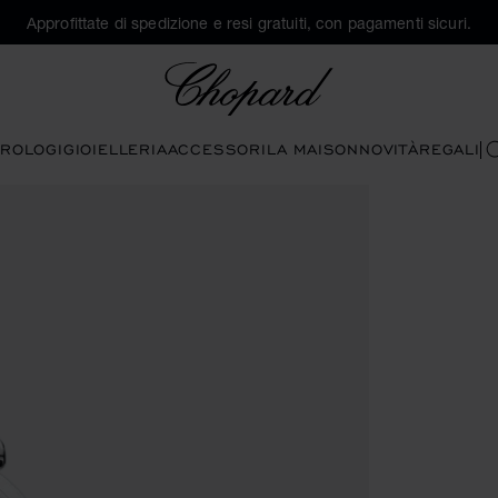
Approfittate di spedizione e resi gratuiti, con pagamenti sicuri.
Chopard
ROLOGI
GIOIELLERIA
ACCESSORI
LA MAISON
NOVITÀ
REGALI
C
ire la galleria)