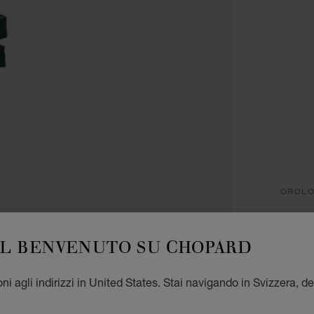
OROLO
I
IL BENVENUTO SU CHOPARD
29 MM
CHF
ni agli indirizzi in United States. Stai navigando in Svizzera, de
REG