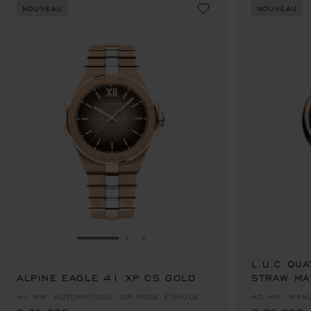
NOUVEAU
NOUVEAU
ALLER À LA DIAPOSITIVE 1
ALLER À LA DIAPOSITIVE 2
ALLER À LA DIAPOSITIVE 3
L.U.C QUA
ALPINE EAGLE 41 XP CS GOLD
€ 85,800
STRAW MA
€ 76,800
41 MM, AUTOMATIQUE, OR ROSE ÉTHIQUE
40 MM, MANU