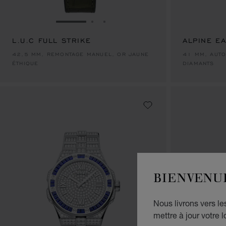
ALLER À LA DIAPOSITIVE 1
ALLER À LA DIAPOSITIVE 2
ALLER À LA DIAPOSITIVE 3
L.U.C FULL STRIKE
ALPINE E
42,5 MM, REMONTAGE MANUEL, OR JAUNE
41 MM, AUTO
ÉTHIQUE
DIAMANTS
BIENVENU
Nous livrons vers l
mettre à jour votre l