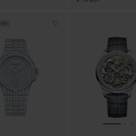
€ 76,800
ITÉE
ALLER À LA
ALLE
A