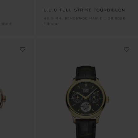
L.U.C FULL STRIKE TOURBILLON
42.5 MM, REMONTAGE MANUEL, OR ROSE
THIQUE
ÉTHIQUE