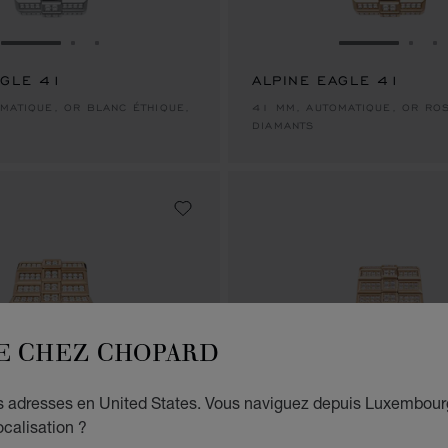
ALLER À LA DIAPOSITIVE 1
ALLER À LA DIAPOSITIVE 2
ALLER À LA DIAPOSITIVE 3
ALLER À LA
ALLE
A
AGLE 41
ALPINE EAGLE 41
MATIQUE, OR BLANC ÉTHIQUE,
41 MM, AUTOMATIQUE, OR ROS
DIAMANTS
E CHEZ CHOPARD
es adresses en United States. Vous naviguez depuis Luxembour
ocalisation ?