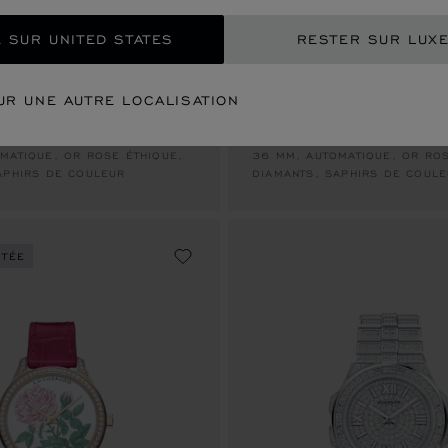
 SUR UNITED STATES
RESTER SUR LUX
ALLER À LA DIAPOSITIVE 1
ALLER À LA DIAPOSITIVE 2
ALLER À LA DIAPOSITIVE 3
ALLER À LA
ALLE
A
UR UNE AUTRE LOCALISATION
AGLE 41
ALPINE EAGLE 36
MATIQUE, OR ROSE ÉTHIQUE,
36 MM, AUTOMATIQUE, OR ROS
APHIRS DE COULEUR
DIAMANTS, SAPHIRS DE COUL
ITÉE