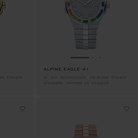
A DIAPOSITIVE 1
LER À LA DIAPOSITIVE 2
ALLER À LA DIAPOSITIVE
ALLER À LA DIAP
ALLER À LA DI
ALPINE EAGLE 41
NE ÉTHIQUE,
41 MM, AUTOMATIQUE, OR BLANC ÉTHIQUE,
DIAMANTS, SAPHIRS DE COULEUR