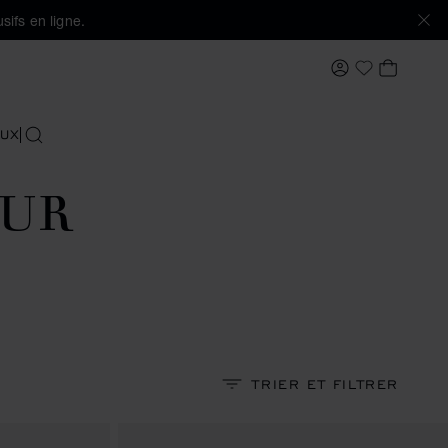
sifs en ligne.
MON COMPTE
MON PA
Ma Wishlis
UX
RECHERCHER
OUR
TRIER ET FILTRER