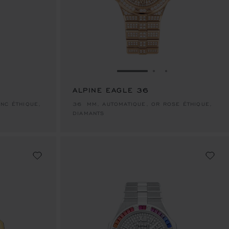
 DIAPOSITIVE 1
R À LA DIAPOSITIVE 2
LLER À LA DIAPOSITIVE 3
ALLER À LA DIAPOSITIVE
ALLER À LA DIAP
ALLER À LA DI
ALPINE EAGLE 36
NC ÉTHIQUE,
36 MM, AUTOMATIQUE, OR ROSE ÉTHIQUE,
DIAMANTS