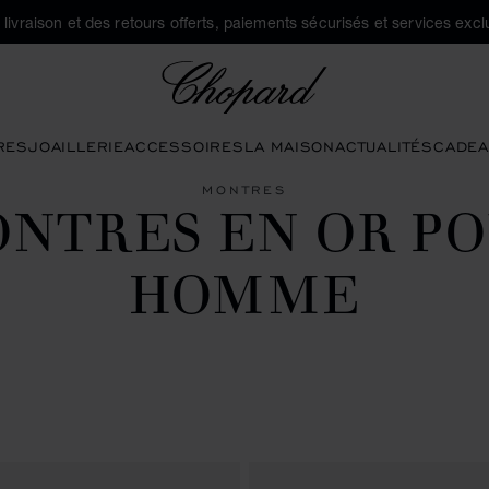
a livraison et des retours offerts, paiements sécurisés et services exclu
Chopard
RES
JOAILLERIE
ACCESSOIRES
LA MAISON
ACTUALITÉS
CADEA
MONTRES
NTRES EN OR P
HOMME