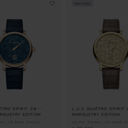
NOUVEAU
TTRO SPIRIT 25 –
L.U.C QUATTRO SPIRIT
RQUETRY EDITION
MARQUETRY EDITION
€ 76,800
EL, OR ROSE ÉTHIQUE
40 MM, MANUEL, OR JAUNE É