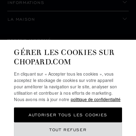
INFORMATIONS
LA MAISON
RESTER INFORMÉ
GÉRER LES COOKIES SUR
CHOPARD.COM
En cliquant sur « Accepter tous les cookies », vous
S’INSCRIRE À LA NEWSLETTER
acceptez le stockage de cookies sur votre appareil
pour améliorer la navigation sur le site, analyser son
utilisation et contribuer à nos efforts de marketing.
Nous avons mis à jour notre
politique de confidentialité
POLITIQUE DE CONFIDENTIALITÉ
AUTORISER TOUS LES COOKIES
POLITIQUE DES COOKIES
CONDITIONS D'UTILISATION DU SITE
€ 58,600
TOUT REFUSER
CGV