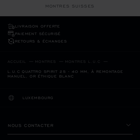
MONTRES SUISSES
LIVRAISON OFFERTE
PAIEMENT SÉCURISÉ
RETOURS & ÉCHANGES
ACCUEIL
MONTRES
MONTRES L.U.C
L.U.C QUATTRO SPIRIT 25 - 40 MM, À REMONTAGE
MANUEL, OR ÉTHIQUE BLANC
LUXEMBOURG
LOCALISATION (CHANGER DE PAYS)
CHANGER DE PAYS
NOUS CONTACTER