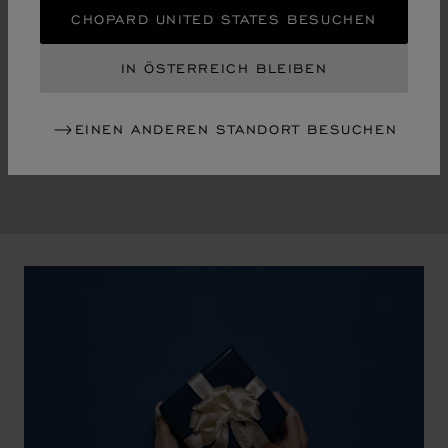
Mitte der Siebzigerjahre revolutionierte Chopard die
CHOPARD UNITED STATES BESUCHEN
konventionelle Luxus-Uhren- und Schmuckfertigung
und läutete eine Ära ein, die von der Emanzipation der
IN ÖSTERREICH BLEIBEN
Frau und der Liberalisierung der Gesellschaft geprägt
war. Das Unternehmen blickt auf eine glorreiche
EINEN ANDEREN STANDORT BESUCHEN
Vergangenheit zurück, die seine Identität formte.
00:02
02:11