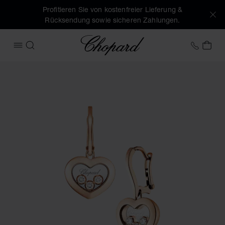
Profitieren Sie von kostenfreier Lieferung &
Rücksendung sowie sicheren Zahlungen.
Chopard
+43 1
MEI
MENÜ ÖFFNEN
SUCHEN
Produktbilder Happy Diamonds Icons (Schaltflächen aktivie