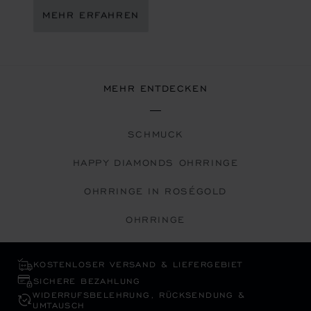
MEHR ERFAHREN
MEHR ENTDECKEN
SCHMUCK
HAPPY DIAMONDS OHRRINGE
OHRRINGE IN ROSÉGOLD
OHRRINGE
KOSTENLOSER VERSAND & LIEFERGEBIET
SICHERE BEZAHLUNG
WIDERRUFS­BELEHRUNG, RÜCKSENDUNG &
UMTAUSCH