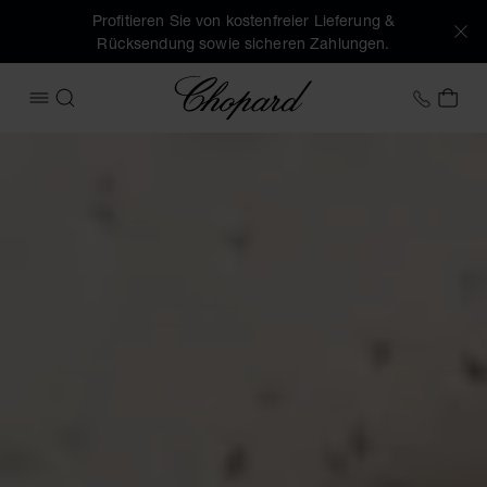
Profitieren Sie von kostenfreier Lieferung &
Rücksendung sowie sicheren Zahlungen.
Chopard
+43 1
MEI
MENÜ ÖFFNEN
SUCHEN