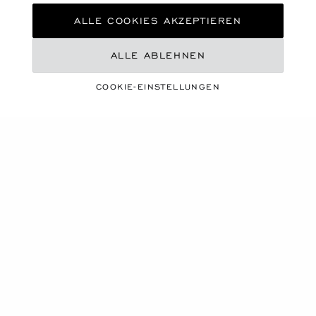
ALLE COOKIES AKZEPTIEREN
ALLE ABLEHNEN
COOKIE-EINSTELLUNGEN
EINE LEBENDIGE JAHRESZEIT
SOMMER-ESSENTIALS
ENTDECKEN SIE UNSERE AUSWAHL
Produktkarussell
NEU