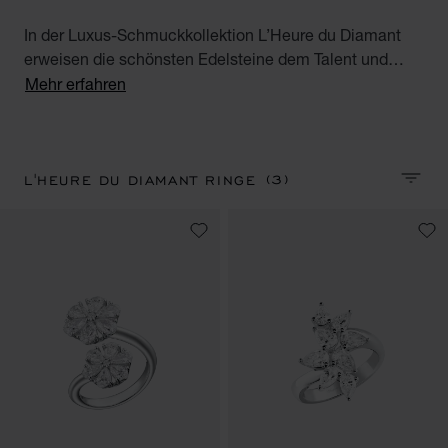
In der Luxus-Schmuckkollektion L’Heure du Diamant
erweisen die schönsten Edelsteine dem Talent und
Können der Kunsthandwerker des Hauses eine
Mehr erfahren
lebendige Hommage. Entdecken Sie unsere
großartigen Diamantringe für Damen. Precious Hours.
(3)
L'HEURE DU DIAMANT RINGE
SORTI