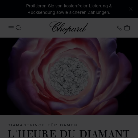
Profitieren Sie von kostenfreier Lieferung &
Rücksendung sowie sicheren Zahlungen.
Chopard
+43 1
MEI
MENÜ ÖFFNEN
SUCHEN
DIAMANTRINGE FÜR DAMEN
L'HEURE DU DIAMANT