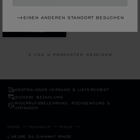
RING, ETHISCHES WEISSGOLD,
DIAMANTEN
EINEN ANDEREN STANDORT BESUCHEN
€ 16,000
ANRUFEN
3
VON 3 PRODUKTEN ANZEIGEN
KOSTENLOSER VERSAND & LIEFERGEBIET
SICHERE BEZAHLUNG
WIDERRUFS­BELEHRUNG, RÜCKSENDUNG &
UMTAUSCH
HOME
SCHMUCK
RINGE
L'HEURE DU DIAMANT RINGE