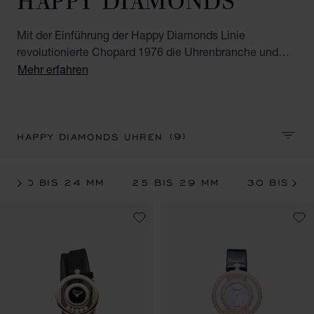
Mit der Einführung der Happy Diamonds Linie
revolutionierte Chopard 1976 die Uhrenbranche und
begründete damit seine hohe Markenbekanntheit und
Mehr erfahren
starke Identität. Zum ersten Mal waren bewegliche
Diamanten zwischen zwei Saphirgläsern auf der
Vorderseite einer Uhr zu sehen. Entdecken Sie das
gesamte Sortiment der Chopard Uhren mit frei
(9)
HAPPY DIAMONDS UHREN
SORTI
beweglichen Diamanten: Diamantuhren, Uhren aus
Weißgold und Roségold oder Uhren mit Lederband.
20 BIS 24 MM
25 BIS 29 MM
30 BIS 35