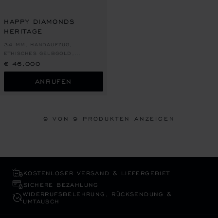
HAPPY DIAMONDS
HERITAGE
34 MM, HANDAUFZUG,
ETHISCHES GELBGOLD,
DIAMANTEN
€ 46,000
ANRUFEN
9
VON 9 PRODUKTEN ANZEIGEN
KOSTENLOSER VERSAND & LIEFERGEBIET
SICHERE BEZAHLUNG
WIDERRUFS­BELEHRUNG, RÜCKSENDUNG &
UMTAUSCH