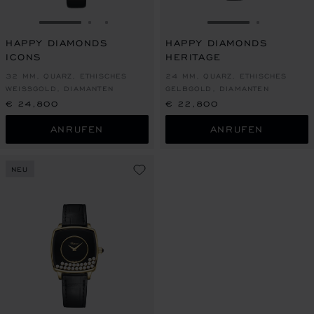
ZUR FOLIE GEHEN 1
ZUR FOLIE GEHEN 2
ZUR FOLIE GEHEN 3
ZUR FOLIE GEHE
ZUR FOLI
HAPPY DIAMONDS
HAPPY DIAMONDS
ICONS
HERITAGE
32 MM, QUARZ, ETHISCHES
24 MM, QUARZ, ETHISCHES
WEISSGOLD, DIAMANTEN
GELBGOLD, DIAMANTEN
€ 24,800
€ 22,800
ANRUFEN
ANRUFEN
NEU