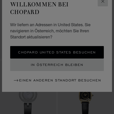
WILLKOMMEN BEI
SCHLI
CHOPARD
ZUR FOLIE GEHEN 1
ZUR FOLIE GEHEN 2
ZUR FOLIE GEHEN 3
ZUR FOLIE GEHEN
ZUR FOLIE
ZUR FOL
HAPPY DIAMONDS
HAPPY DIAMONDS
Wir liefern an Adressen in United States. Sie
ICONS
JOAILLERIE
navigieren in Österreich, möchten Sie Ihren
26 MM, QUARZ, ETHISCHES
29 MM, QUARZ, ETHISCHES
Standort aktualisieren?
ROSÉGOLD, DIAMANTEN
ROSÉGOLD, DIAMANTEN
€ 11,700
€ 38,100
ANRUFEN
ANRUFEN
CHOPARD UNITED STATES BESUCHEN
IN ÖSTERREICH BLEIBEN
NEU
EINEN ANDEREN STANDORT BESUCHEN