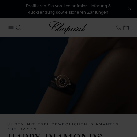
Profitieren Sie von kostenfreier Lieferung &
Rücksendung sowie sicheren Zahlungen.
Chopard
+43 1
MEI
MENÜ ÖFFNEN
SUCHEN
UHREN MIT FREI BEWEGLICHEN DIAMANTEN
FÜR DAMEN
HAPPY DIAMONDS