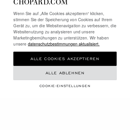
CHOPARD.COM
Wenn Sie auf „Alle Cookies akzeptieren“ klicken,
stimmen Sie der Speicherung von Cookies auf Ihrem
ZUR FOLIE GEHEN
ZUR FOLIE
ZUR FOL
Gerät zu, um die Websitenavigation zu verbessern, die
IMPERIALE MÉTIER
Websitenutzung zu analysieren und unsere
L.U.C XP ESPRIT DE
D'ART
FLEURIER
Marketingbemühungen zu unterstützen. Wir haben
unsere
datenschutzbestimmungen aktualisiert.
36 MM, AUTOMATIK, ETHISCHES
35 MM, AUTOMATIK, ETHISCHES
WEISSGOLD, DIAMANTEN
WEISSGOLD, DIAMANTEN
ALLE COOKIES AKZEPTIEREN
ANRUFEN
ANRUFEN
ALLE ABLEHNEN
BEGRENZTE AUFLAGE
BEGRENZTE AUFLAGE
COOKIE-EINSTELLUNGEN