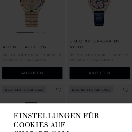
ZUR FOLIE GEHEN 1
ZUR FOLIE GEHEN 2
ZUR FOLIE GEHEN 3
L.U.C XP SAKURA BY
ALPINE EAGLE 36
NIGHT
36 MM, AUTOMATIK, ETHISCHES
35 MM, AUTOMATIK, ETHISCHES
ROSÉGOLD, DIAMANTEN,
GELBGOLD, DIAMANTEN
FARBIGE SAPHIRE
ANRUFEN
ANRUFEN
BEGRENZTE AUFLAGE
BEGRENZTE AUFLAGE
EINSTELLUNGEN FÜR
COOKIES AUF