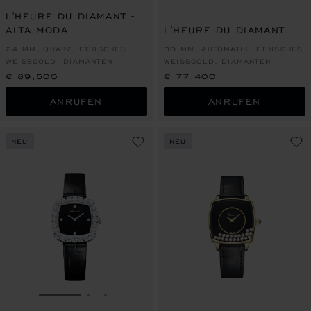
ZUR FOLIE GEHEN
ZUR FOLIE
ZUR FOL
L'HEURE DU DIAMANT -
ALTA MODA
L'HEURE DU DIAMANT
24 MM, QUARZ, ETHISCHES
30 MM, AUTOMATIK, ETHISCHES
WEISSGOLD, DIAMANTEN
WEISSGOLD, DIAMANTEN
€ 89,500
€ 77,400
ANRUFEN
ANRUFEN
NEU
NEU
ZUR FOLIE GEHEN 1
ZUR FOLIE GEHEN 2
ZUR FOLIE GEHEN 3