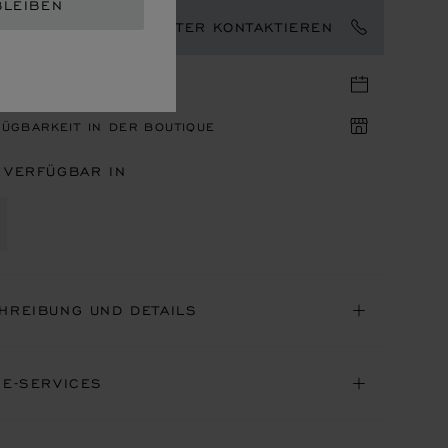
BLEIBEN
EN MARKENBOTSCHAFTER KONTAKTIEREN
IN IN DER BOUTIQUE
ÜGBARKEIT IN DER BOUTIQUE
 VERFÜGBAR IN
HREIBUNG UND DETAILS
NE-SERVICES