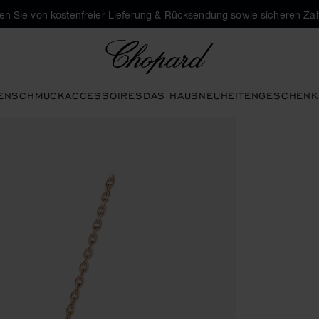
eren Sie von kostenfreier Lieferung & Rücksendung sowie sicheren Za
Chopard
EN
SCHMUCK
ACCESSOIRES
DAS HAUS
NEUHEITEN
GESCHENK
lerie zu öffnen)