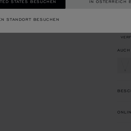
TED STATES BESUCHEN
IN ÖSTERREICH 
EIN
EN STANDORT BESUCHEN
TERM
VERF
AUCH
BESC
ONLI