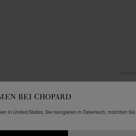
COLLI
IC
EN BEI CHOPARD
ANHÄN
€ 7
sen in United States. Sie navigieren in Österreich, möchten Sie
ZUM